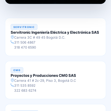
DOCT
SERVITRONIC
Servitronic Ingeniería Eléctrica y Electrónica SAS
Carrera 3C # 49 45 Bogotá D.C.
311 506 4867
318 470 6590
CMG
Proyectos y Producciones CMG SAS
Carrera 41 # 2c-29, Piso 3, Bogotá D.C
311 535 8592
322 683 6274